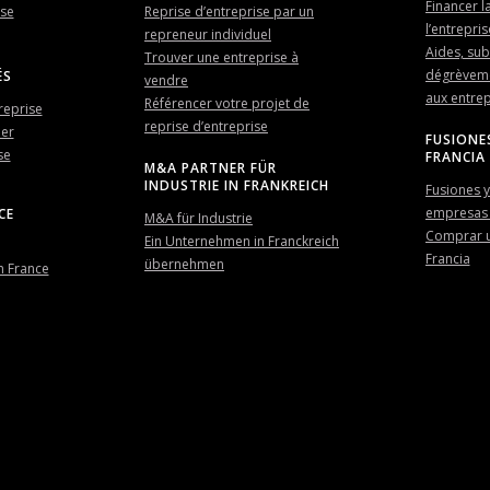
Financer l
ise
Reprise d’entreprise par un
l’entrepris
repreneur individuel
Aides, sub
Trouver une entreprise à
dégrèveme
ÉS
vendre
aux entrep
Référencer votre projet de
reprise
reprise d’entreprise
der
FUSIONE
se
FRANCIA
M&A PARTNER FÜR
INDUSTRIE IN FRANKREICH
Fusiones y
empresas 
CE
M&A für Industrie
Comprar 
Ein Unternehmen in Franckreich
Francia
übernehmen
n France