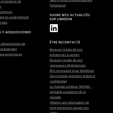
Sword fonds d’investissement
a croissance de
Partenariat
e
ventions,
SUIVRE NOS ACTUALITÉS
nt et crédit d’impôt
SUR LINKEDIN
rises
S Y ADQUISICIONES
ÊTRE RECONTACTÉ
 adquisiciones de
industriales
Recevoir la liste de nos
una empresa en
entreprises à vendre
Recevoir la liste de nos
repreneurs d’entreprises
Être recontacté pour bénéficier
d’un premier entretien gratuit et
confidentiel
Le mandat acheteur SWORD :
véritable passeport de la
réussite
Obtenir une valorisation de
mon entreprise suivant son