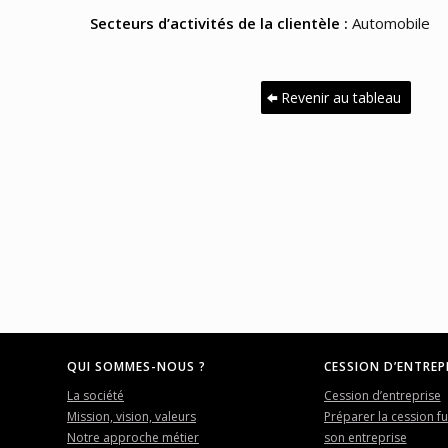
Secteurs d’activités de la clientèle :
Automobile
Revenir au tableau
QUI SOMMES-NOUS ?
CESSION D’ENTREP
La société
Cession d’entreprise
Mission, vision, valeurs
Préparer la cession f
Notre approche métier
son entreprise