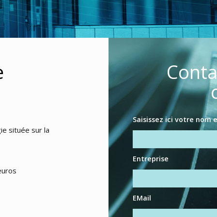
e
Conta
Saisissez ici votre nom
e située sur la
Entreprise
’euros
EMail