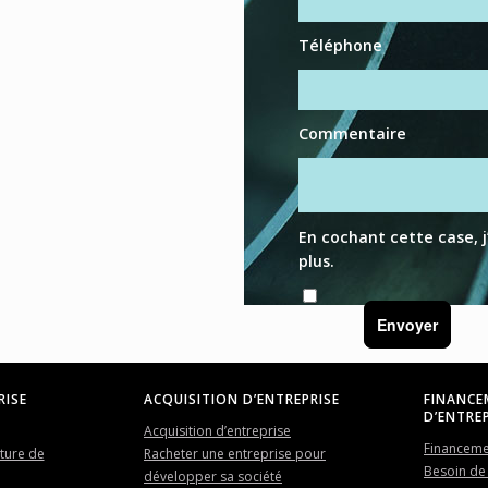
Téléphone
Commentaire
En cochant cette case, 
plus
.
Envoyer
RISE
ACQUISITION D’ENTREPRISE
FINANCE
D’ENTREP
Acquisition d’entreprise
Financemen
uture de
Racheter une entreprise pour
Besoin de 
développer sa société