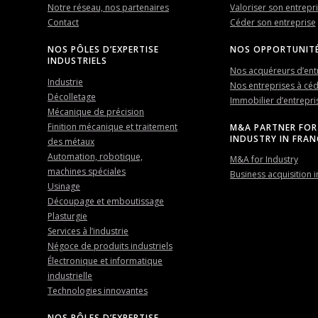
Notre réseau, nos partenaires
Valoriser son entrepr
Contact
Céder son entreprise
NOS PÔLES D’EXPERTISE
NOS OPPORTUNIT
INDUSTRIELS
Nos acquéreurs d’ent
Industrie
Nos entreprises à cé
Décolletage
Immobilier d’entrepri
Mécanique de précision
Finition mécanique et traitement
M&A PARTNER FOR
INDUSTRY IN FRAN
des métaux
Automation, robotique,
M&A for Industry
machines spéciales
Business acquisition i
Usinage
Découpage et emboutissage
Plasturgie
Services à l’industrie
Négoce de produits industriels
Électronique et informatique
industrielle
Technologies innovantes
NOS PÔLES D’EXPERTISE