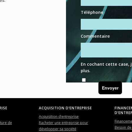
Téléphone
Commentaire
En cochant cette case, 
plus
.
Envoyer
RISE
ACQUISITION D’ENTREPRISE
FINANCE
D’ENTREP
Acquisition d’entreprise
Financemen
uture de
Racheter une entreprise pour
Besoin de 
développer sa société