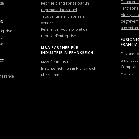
Financer l
ise
Reprise d’entreprise par un
l’entrepris
repreneur individuel
Aides, sub
Trouver une entreprise à
dégrèveme
ÉS
vendre
aux entrep
Référencer votre projet de
reprise
reprise d’entreprise
der
FUSIONE
se
FRANCIA
M&A PARTNER FÜR
INDUSTRIE IN FRANKREICH
Fusiones y
empresas 
CE
M&A für Industrie
Comprar 
Ein Unternehmen in Franckreich
Francia
übernehmen
n France