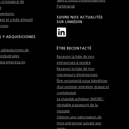
Sword fonds d’investissement
a croissance de
Partenariat
e
ventions,
SUIVRE NOS ACTUALITÉS
nt et crédit d’impôt
SUR LINKEDIN
rises
S Y ADQUISICIONES
ÊTRE RECONTACTÉ
 adquisiciones de
industriales
Recevoir la liste de nos
una empresa en
entreprises à vendre
Recevoir la liste de nos
repreneurs d’entreprises
Être recontacté pour bénéficier
d’un premier entretien gratuit et
confidentiel
Le mandat acheteur SWORD :
véritable passeport de la
réussite
Obtenir une valorisation de
mon entreprise suivant son