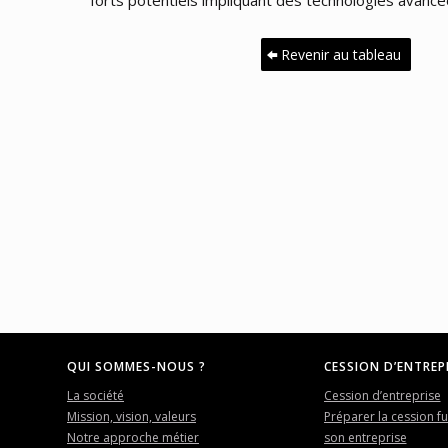
Revenir au tableau
QUI SOMMES-NOUS ?
CESSION D’ENTREP
La société
Cession d’entreprise
Mission, vision, valeurs
Préparer la cession f
Notre approche métier
son entreprise