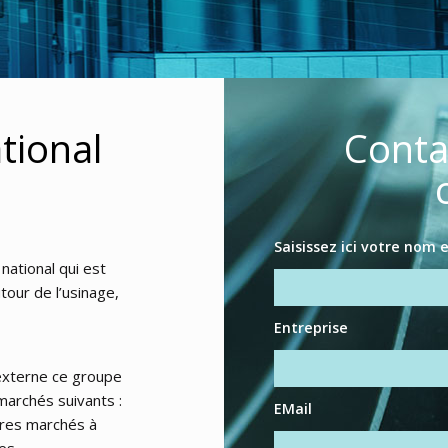
tional
Conta
Saisissez ici votre nom
national qui est
tour de l’usinage,
Entreprise
externe ce groupe
marchés suivants :
EMail
tres marchés à
es.