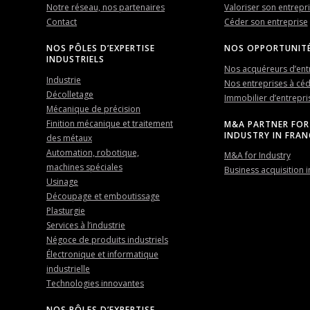
Notre réseau, nos partenaires
Valoriser son entrepr
Contact
Céder son entreprise
NOS PÔLES D’EXPERTISE
NOS OPPORTUNIT
INDUSTRIELS
Nos acquéreurs d’ent
Industrie
Nos entreprises à cé
Décolletage
Immobilier d’entrepri
Mécanique de précision
Finition mécanique et traitement
M&A PARTNER FOR
INDUSTRY IN FRAN
des métaux
Automation, robotique,
M&A for Industry
machines spéciales
Business acquisition i
Usinage
Découpage et emboutissage
Plasturgie
Services à l’industrie
Négoce de produits industriels
Électronique et informatique
industrielle
Technologies innovantes
NOS PÔLES D’EXPERTISE